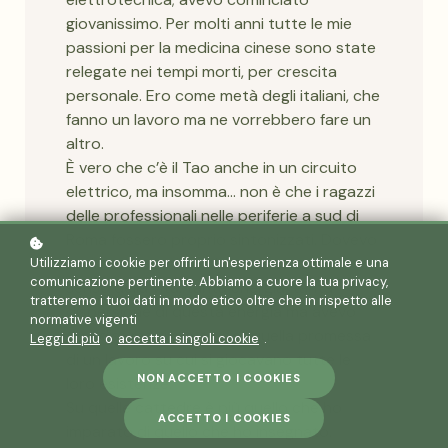
giovanissimo. Per molti anni tutte le mie
passioni per la medicina cinese sono state
relegate nei tempi morti, per crescita
personale. Ero come metà degli italiani, che
fanno un lavoro ma ne vorrebbero fare un
altro.
È vero che c’è il Tao anche in un circuito
elettrico, ma insomma… non è che i ragazzi
delle professionali nelle periferie a sud di
Roma fossero proprio sintonizzati. Dovevo
io sintonizzarmi con loro, cercavano un
Utilizziamo i cookie per offrirti un'esperienza ottimale e una
comunicazione pertinente. Abbiamo a cuore la tua privacy,
senso della vita: tanta energia, tanta
tratteremo i tuoi dati in modo etico oltre che in rispetto alle
dispersione di questa energia ma avevo
normative vigenti
grandissimo rispetto per quella promessa
Leggi di più
o
accetta i singoli cookie
.
di un lavoro su cui si giocavano tutte le
NON ACCETTO I COOKIES
loro esistenze.
Su quelle cattedre è più quello che ho
ACCETTO I COOKIES
imparato di quello che ho insegnato.