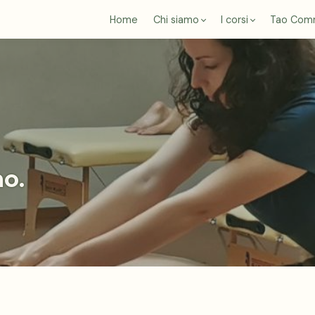
Home
Chi siamo
I corsi
Tao Com
mo.