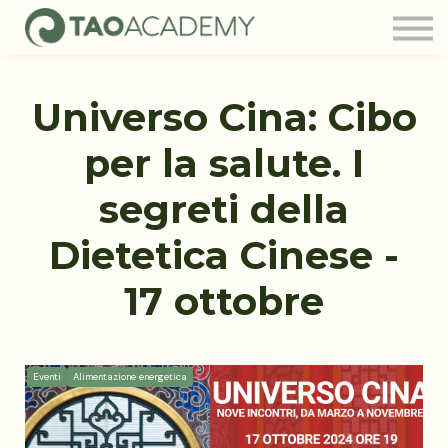
Tao Community
Blog
FAQ
Universo Cina: Cibo
Contatti
Login
per la salute. I
segreti della
Dietetica Cinese -
17 ottobre
Eventi
Alimentazione energetica