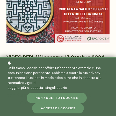
VIDEO REPLAY incontro 17 0ttobre 2024
Utilizziamo i cookie per offrirti un'esperienza ottimale e una
Cibo per la salute. I Segreti
della dietetica
comunicazione pertinente. Abbiamo a cuore la tua privacy,
tratteremo i tuoi dati in modo etico oltre che in rispetto alle
cinese
normative vigenti
Leggi di più
o
accetta i singoli cookie
.
con Karin Wallnoefer co-fondatrice e
NON ACCETTO I COOKIES
docente di TAO Academy
ACCETTO I COOKIES