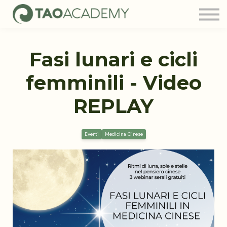
Tao Community
Blog
FAQ
Fasi lunari e cicli
Contatti
Login
femminili - Video
REPLAY
Eventi
Medicina Cinese