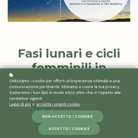
Fasi lunari e cicli
femminili in
medicina cinese
Utilizziamo i cookie per offrirti un'esperienza ottimale e una
comunicazione pertinente. Abbiamo a cuore la tua privacy,
tratteremo i tuoi dati in modo etico oltre che in rispetto alle
VIDEO REPLAY
normative vigenti
Leggi di più
o
accetta i singoli cookie
.
relatrice: Francesca Cassini
NON ACCETTO I COOKIES
ACCETTO I COOKIES
Forse avrai sentito dire che la Luna in