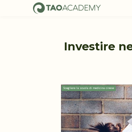
Investire n
Scegliere la scuola di medicina cinese