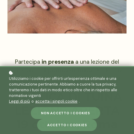
Partecipa
in presenza
a una lezione del
primo anno di
pratica di Tuina.
Una lezione
gratuita
da non perdere!
Posti limitati!
Utilizziamo i cookie per offrirti un'esperienza ottimale e una
comunicazione pertinente. Abbiamo a cuore la tua privacy,
tratteremo i tuoi dati in modo etico oltre che in rispetto alle
PRATICA DI TUINA
normative vigenti
Leggi di più
o
accetta i singoli cookie
.
LEZIONE APERTA
NON ACCETTO I COOKIES
19 ottobre, Roma
ACCETTO I COOKIES