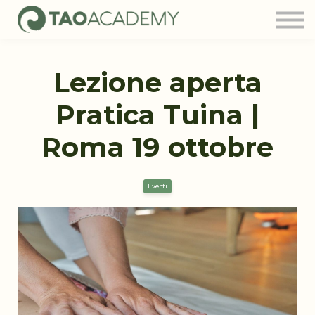
Tao Community
Blog
FAQ
Lezione aperta
Contatti
Login
Pratica Tuina |
Roma 19 ottobre
Eventi