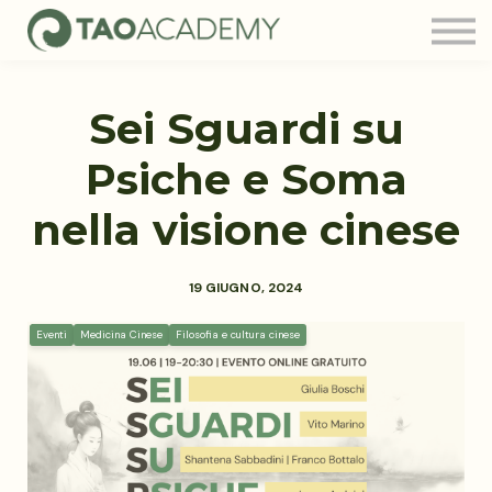
Tao Community
Blog
FAQ
Sei Sguardi su
Contatti
Login
Psiche e Soma
nella visione cinese
19 GIUGNO, 2024
Eventi
Medicina Cinese
Filosofia e cultura cinese