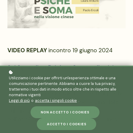
VIDEO REPLAY
incontro 19 giugno 2024
Sei Sguardi su Psiche e Soma nella visione
cinese
Utilizziamo i cookie per offrirti un'esperienza ottimale e una
comunicazione pertinente. Abbiamo a cuore la tua privacy,
tratteremo i tuoi dati in modo etico oltre che in rispetto alle
Nella cultura occidentale i concetti di psiche
normative vigenti
Leggi di più
o
accetta i singoli cookie
.
e soma sono un dualismo che origina dalla
cultura greca. Cosa possiamo dirne
NON ACCETTO I COOKIES
nell'ambito della tradizione culturale cinese?
ACCETTO I COOKIES