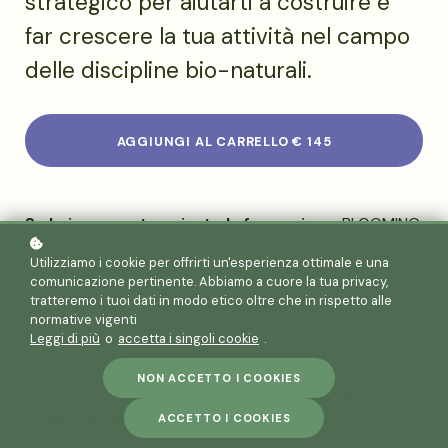
strategico per aiutarti a costruire e
far crescere la tua attività nel campo
delle discipline bio-naturali.
AGGIUNGI AL CARRELLO
€ 145
Se hai appena terminato la formazione
, BLOOMING
ti aiuta a tradurre la tua passione e le tue
Utilizziamo i cookie per offrirti un'esperienza ottimale e una
competenze in un lavoro tutto tuo. Metteremo in
comunicazione pertinente. Abbiamo a cuore la tua privacy,
risalto i tuoi punti di forza e creeremo una strategia
tratteremo i tuoi dati in modo etico oltre che in rispetto alle
che ti consenta di partire col piede giusto.
normative vigenti
Leggi di più
o
accetta i singoli cookie
.
Se hai finito gli studi da un po'
ma hai messo in
NON ACCETTO I COOKIES
pausa il tuo sogno imprenditoriale oppure
se
qualcosa non sta funzionando
, BLOOMING è qui per
ACCETTO I COOKIES
riaccendere la tua voglia di metterti in gioco. Insieme