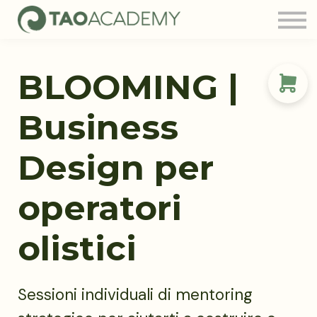
Tao Community
Blog
FAQ
BLOOMING |
Contatti
Login
Business
Design per
operatori
olistici
Sessioni individuali di mentoring