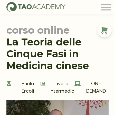
Tao Community
Blog
FAQ
corso online
Contatti
Login
La Teoria delle
Cinque Fasi in
Medicina cinese
Paolo
Livello:
ON-
Ercoli
intermedio
DEMAND