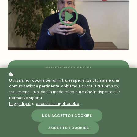
REGISTRATI GRATIS!
Utilizziamo i cookie per offrirti un'esperienza ottimale e una
IL CORSO
comunicazione pertinente. Abbiamo a cuore la tua privacy,
La Teoria delle Cinque Fasi è una teoria molto
tratteremo i tuoi dati in modo etico oltre che in rispetto alle
normative vigenti
importante della medicina cinese. In questa lezione ne
Leggi di più
o
accetta i singoli cookie
.
vediamo alcune implicazioni meno conosciute.
NON ACCETTO I COOKIES
1 ora circa di video
ACCETTO I COOKIES
attestato di fine corso