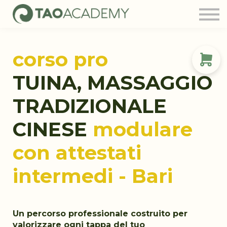
Tao Community
Blog
FAQ
corso pro
Contatti
Login
TUINA, MASSAGGIO
TRADIZIONALE
CINESE
modulare
con attestati
intermedi - Bari
Un percorso professionale costruito per
valorizzare ogni tappa del tuo