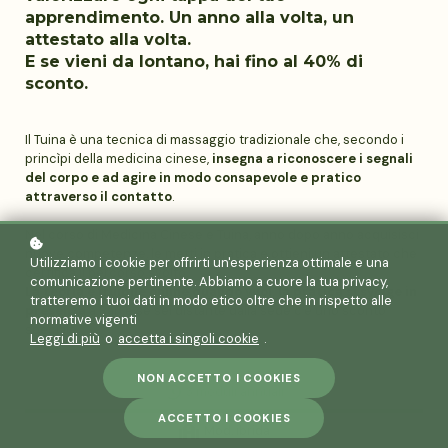
apprendimento. Un anno alla volta, un
attestato alla volta.
E se vieni da lontano, hai fino al 40% di
sconto.
Il Tuina è una tecnica di massaggio tradizionale che, secondo i
princìpi della medicina cinese,
insegna a riconoscere i segnali
del corpo e ad agire in modo consapevole e pratico
attraverso il contatto
.
Nel corso di Medicina Cinese e Tuina, anno dopo anno
acquisisci
nuove competenze, le metti in pratica e ottieni un attestato che
Utilizziamo i cookie per offrirti un'esperienza ottimale e una
certifica il percorso svolto.
comunicazione pertinente. Abbiamo a cuore la tua privacy,
La teoria è fruibile online quando vuoi, la pratica si svolge in
tratteremo i tuoi dati in modo etico oltre che in rispetto alle
presenza
a Bari e se sei distante dalla sede c'è uno sconto
normative vigenti
speciale.
Leggi di più
o
accetta i singoli cookie
.
NON ACCETTO I COOKIES
3 moduli annuali
ACCETTO I COOKIES
Mod. ibrida