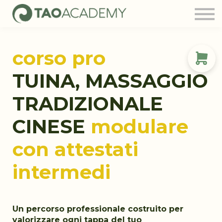
Tao Community
Blog
FAQ
corso pro
Contatti
Login
TUINA, MASSAGGIO
TRADIZIONALE
CINESE
modulare
con attestati
intermedi
Un percorso professionale costruito per
valorizzare ogni tappa del tuo