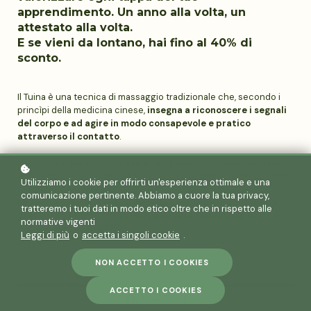
apprendimento. Un anno alla volta, un
attestato alla volta.
E se vieni da lontano, hai fino al 40% di
sconto.
Il Tuina è una tecnica di massaggio tradizionale che, secondo i
princìpi della medicina cinese,
insegna a riconoscere i segnali
del corpo e ad agire in modo consapevole e pratico
attraverso il contatto
.
Nel corso di Medicina Cinese e Tuina, anno dopo anno
acquisisci
nuove competenze, le metti in pratica e ottieni un attestato che
Utilizziamo i cookie per offrirti un'esperienza ottimale e una
certifica il percorso svolto.
comunicazione pertinente. Abbiamo a cuore la tua privacy,
La teoria è fruibile online quando vuoi, la pratica si svolge in
tratteremo i tuoi dati in modo etico oltre che in rispetto alle
presenza
a Milano, Roma o Bari, e se sei distante dalle sedi c'è
normative vigenti
uno sconto speciale.
Leggi di più
o
accetta i singoli cookie
.
NON ACCETTO I COOKIES
3 moduli annuali
ACCETTO I COOKIES
Mod. ibrida