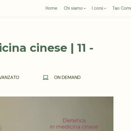
Home
Chi siamo
I corsi
Tao Com
cina cinese | 11 -
 AVANZATO
ON DEMAND