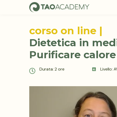
corso on line |
Dietetica in medi
Purificare calore
Durata: 2 ore
Livello: