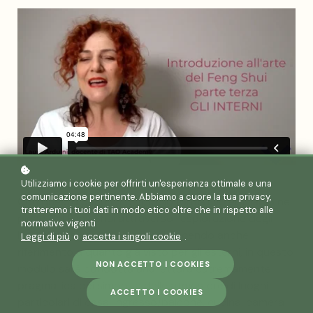
Utilizziamo i cookie per offrirti un'esperienza ottimale e una
IL CORSO
comunicazione pertinente. Abbiamo a cuore la tua privacy,
Con questo penultimo modulo formativo entriamo nel
tratteremo i tuoi dati in modo etico oltre che in rispetto alle
pieno del Feng Shui attraverso l’esplorazione degli
normative vigenti
interni delle nostre abitazioni. Facendo anche
Leggi di più
o
accetta i singoli cookie
.
riferimento a quanto già visto per gli esterni, in questo
NON ACCETTO I COOKIES
modulo sarà condotta una lettura estremamente
pragmatica dei simboli e delle atmosfere di luoghi
ACCETTO I COOKIES
particolari di casa: ingresso/balcone, cucina, camera