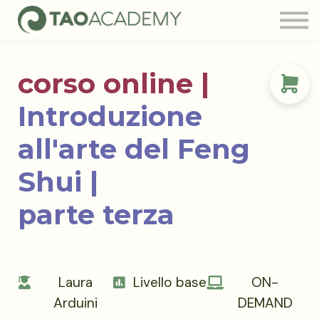
Tao Community
Blog
FAQ
corso online |
Contatti
Login
Introduzione
all'arte del Feng
Shui |
parte terza
Laura
Livello base
ON-
Arduini
DEMAND