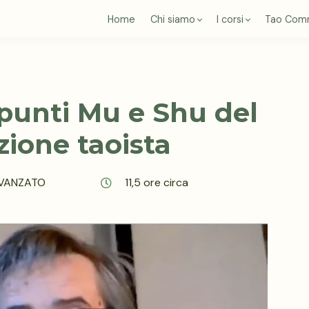
Home
Chi siamo
I corsi
Tao Com
i punti Mu e Shu del
zione taoista
 AVANZATO
11,5 ore circa