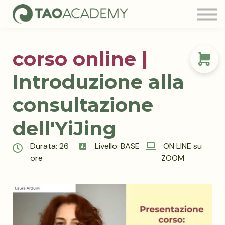
Tao Community
Blog
FAQ
corso online |
Contatti
Login
Introduzione alla
consultazione
dell'YiJing
Durata: 26
Livello: BASE
ON LINE su
ore
ZOOM