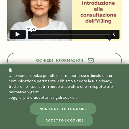
RICHIEDI INFORMAZIONI
Utilizziamo i cookie per offrirti un'esperienza ottimale e una
IL CORSO
comunicazione pertinente. Abbiamo a cuore la tua privacy,
Corso alla scoperta dell’Yi Jing confuciano (chiamato
tratteremo i tuoi dati in modo etico oltre che in rispetto alle
anche I King o I Ching), conosciuto anche come il Libro
normative vigenti
dei Mutamenti. Verranno presentate le tecniche di
Leggi di più
o
accetta i singoli cookie
.
consultazione e lettura del commentario per
NON ACCETTO I COOKIES
comprendere meglio le situazioni e prendere decisioni
aiutati da questo antico testo.
ACCETTO I COOKIES