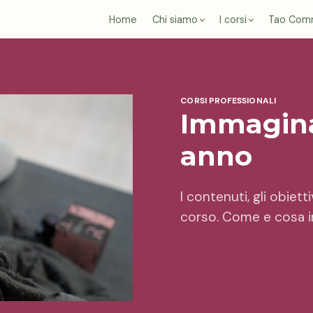
Home
Chi siamo
I corsi
Tao Com
CORSI PROFESSIONALI
Immagina
anno
I contenuti, gli obiett
corso. Come e cosa i