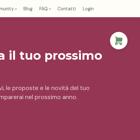
munity
Blog
FAQ
Contatti
Login
 il tuo prossimo
ivi, le proposte e le novità del tuo
mparerai nel prossimo anno.