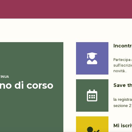
Incontr
Partecipa 
sull'iscri
novità...
TINUA
no di corso
Save th
la registr
sezione 2
Mi iscr