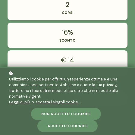
2
CORSI
16%
SCONTO
€ 14
RISPARMI
Utilizziamo i cookie per offrirti un'esperienza ottimale e una
comunicazione pertinente. Abbiamo a cuore la tua privacy,
tratteremo i tuoi dati in modo etico oltre che in rispetto alle
normative vigenti
AGGIUNGI AL CARRELLO
€ 76
€ 90
Leggi di più
o
accetta i singoli cookie
.
NON ACCETTO I COOKIES
ACCETTO I COOKIES