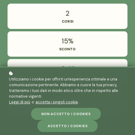
2
CORSI
15%
SCONTO
€ 42
RISPARMI
Utilizziamo i cookie per offrirti un'esperienza ottimale e una
comunicazione pertinente. Abbiamo a cuore la tua privacy,
tratteremo i tuoi dati in modo etico oltre che in rispetto alle
normative vigenti
Leggi di più
o
accetta i singoli cookie
.
AGGIUNGI AL CARRELLO
€ 238
€ 280
NON ACCETTO I COOKIES
ACCETTO I COOKIES