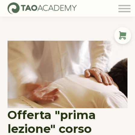
Tao Community
Blog
FAQ
Contatti
Login
Offerta "prima
lezione" corso