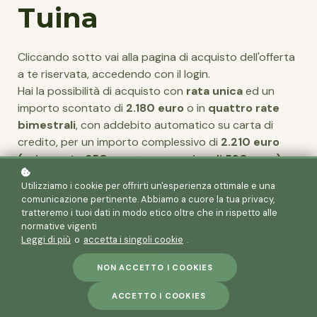
Tuina
Cliccando sotto vai alla pagina di acquisto dell'offerta
a te riservata, accedendo con il login.
Hai la possibilità di acquisto con
rata unica
ed un
importo scontato di
2.180 euro
o in
quattro rate
bimestrali
, con addebito automatico su carta di
credito, per un importo complessivo di
2.210 euro
(prima rata 650 euro, successive di 520 euro)
.
L'importo e lo sconto rata unica è valido solo per il
Utilizziamo i cookie per offrirti un'esperienza ottimale e una
primo anno di corso.
comunicazione pertinente. Abbiamo a cuore la tua privacy,
tratteremo i tuoi dati in modo etico oltre che in rispetto alle
normative vigenti
VAI ALLA OFFERTA
Leggi di più
o
accetta i singoli cookie
.
NON ACCETTO I COOKIES
ACCETTO I COOKIES