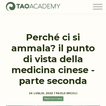
Tao Community
Blog
FAQ
Contatti
Perché ci si
Login
ammala? il punto
di vista della
medicina cinese -
parte seconda
24 LUGLIO, 2023 / PAOLO ERCOLI
Medicina Cinese