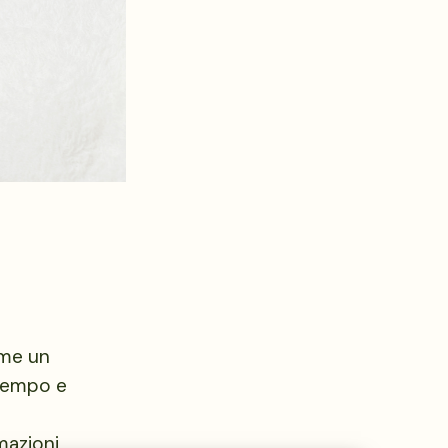
 me un
 tempo e
mazioni