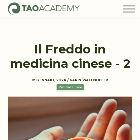
Tao Community
Blog
FAQ
Contatti
Il Freddo in
Login
medicina cinese - 2
15 GENNAIO, 2024 / KARIN WALLNOEFER
Medicina Cinese