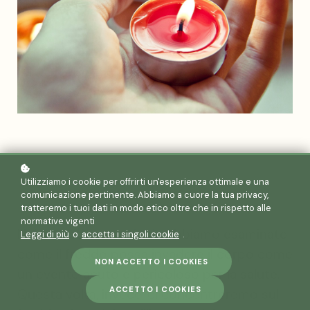
Utilizziamo i cookie per offrirti un'esperienza ottimale e una
comunicazione pertinente. Abbiamo a cuore la tua privacy,
tratteremo i tuoi dati in modo etico oltre che in rispetto alle
normative vigenti
Nel
precedente articolo
abbiamo esaminato
Leggi di più
o
accetta i singoli cookie
.
come il freddo possa invadere il corpo come
NON ACCETTO I COOKIES
un evento acuto e pericoloso per la salute.
ACCETTO I COOKIES
Questa volta, invece, ci concentreremo sul